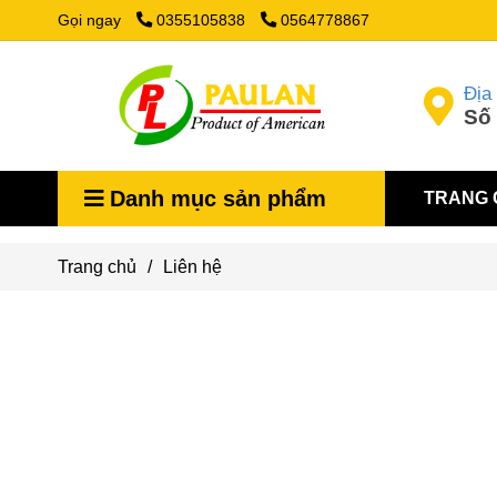
Gọi ngay
0355105838
0564778867
Địa 
Số 
Danh mục sản phẩm
TRANG 
Trang chủ
/
Liên hệ