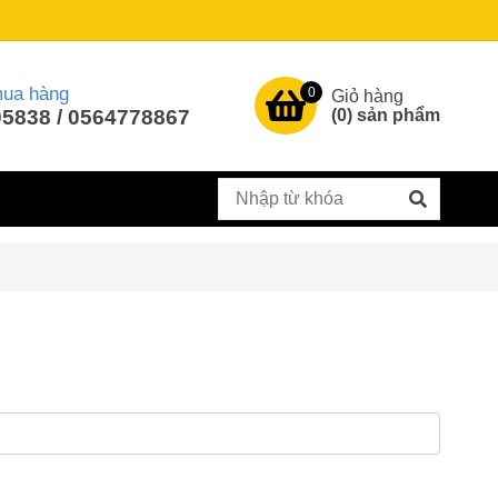
mua hàng
0
Giỏ hàng
5838 / 0564778867
(
0
) sản phẩm