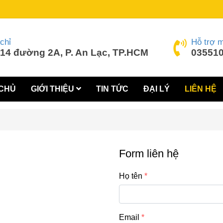
chỉ
Hỗ trợ 
14 đường 2A, P. An Lạc, TP.HCM
035510
CHỦ
GIỚI THIỆU
TIN TỨC
ĐẠI LÝ
LIÊN HỆ
Form liên hệ
Họ tên
Email