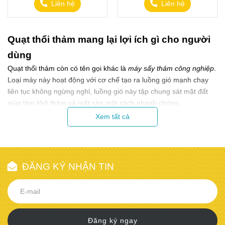
Liên hệ
Liên hệ
Quạt thổi thảm mang lại lợi ích gì cho người
dùng
Quạt thổi thảm còn có tên gọi khác là
máy sấy thảm công nghiệp
.
Loại máy này hoạt động với cơ chế tạo ra luồng gió mạnh chạy
liên tục không ngừng nghỉ, luồng gió này tập chung sát mặt đất
giúp làm khô thảm và mặt sàn một cách nhanh chóng.
Sau khi chà rửa sàn hay giặt thảm, thì mặt sàn và mặt thảm sẽ bị
Xem tất cả
ẩm ướt, rất dễ bị bám bẩn thậm chí còn gây trơn trượt, ảnh
hưởng đến những người đi lại xung quanh nếu không biết, không
chú ý sẽ dễ bị ngã …
Trong các nhà xưởng, khu công nghiệp trung tâm thương mại hay
ĐĂNG KÝ NHẬN TIN
bệnh viện …
quạt thổi thảm
còn được sử dụng để thổi bụi.
Đây là giải pháp tối ưu giúp tiết kiệm thời gian và nhân công trong
quá trình làm sạch thảm, bạn sẽ nhanh chóng có một tấm thảm
sạch sẽ như mới, có thể sử dụng được luôn, ngay sau khi vệ sinh.
Đăng ký ngay