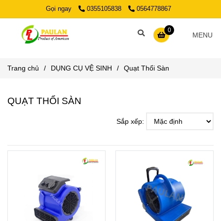
Gọi ngay
0355105838
0564778867
0
MENU
Trang chủ
/
DỤNG CỤ VỆ SINH
/
Quạt Thổi Sàn
QUẠT THỔI SÀN
Sắp xếp: