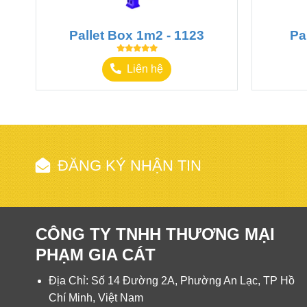
Pallet Box 1m2 - 1123
Pa
Liên hệ
ĐĂNG KÝ NHẬN TIN
Ưu điểm của Pallet Nhựa Mặt Đá
Tính chất chống thấm nước, chống ẩm mốc.
CÔNG TY TNHH THƯƠNG MẠI
Khả năng chịu lực tốt, phù hợp với nhiều loại 
PHẠM GIA CÁT
Thiết kế mặt đá giúp cố định hàng hóa, tránh tr
Dễ dàng vệ sinh và bảo dưỡng.
Địa Chỉ: Số 14 Đường 2A, Phường An Lạc, TP Hồ
Chí Minh, Việt Nam