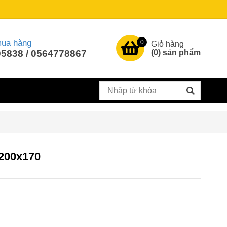
mua hàng
0
Giỏ hàng
5838 / 0564778867
(
0
) sản phẩm
1200x170