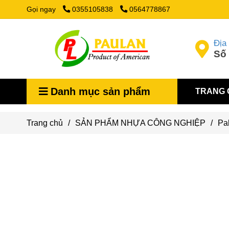
Gọi ngay
0355105838
0564778867
Địa 
Số 
Danh mục sản phẩm
TRANG 
Trang chủ
/
SẢN PHẨM NHỰA CÔNG NGHIỆP
/
Pa