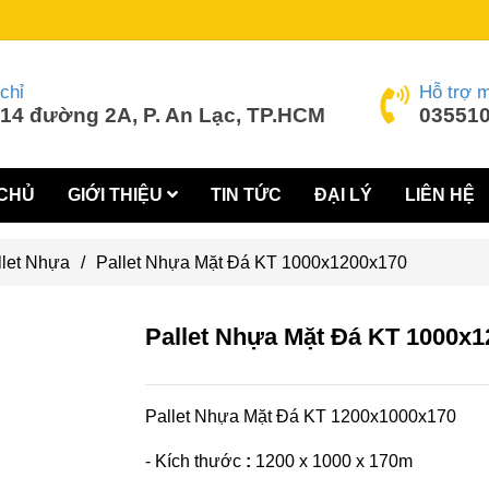
chỉ
Hỗ trợ 
14 đường 2A, P. An Lạc, TP.HCM
035510
CHỦ
GIỚI THIỆU
TIN TỨC
ĐẠI LÝ
LIÊN HỆ
llet Nhựa
/
Pallet Nhựa Mặt Đá KT 1000x1200x170
Pallet Nhựa Mặt Đá KT 1000x
Pallet Nhựa Mặt Đá KT 1200x1000x170
- Kích thước
:
1200 x 1000 x 170m