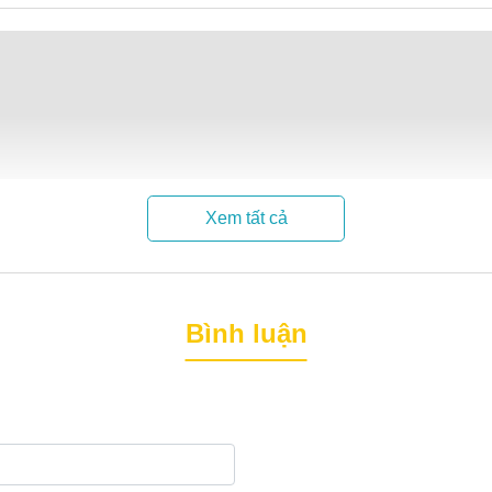
Xem tất cả
lưu trữ và vận chuyển hàng hóa trong nhiều ngành công nghiệp.
sử dụng.
Bình luận