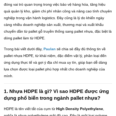
đóng vai trò quan trọng trong việc bảo vệ hàng hóa, tăng hiệu
quả quản lý kho, giảm chi phí nhân công và nâng cao tính chuyên
nghiệp trong vận hành logistics. Đây cũng là lý do khiến ngày
càng nhiều doanh nghiệp sản xuất, thương mại và xuất khẩu
chuyển dần từ pallet gỗ truyền thống sang pallet nhựa, đặc biệt là
dòng pallet làm từ HDPE.
Trong bài viết dưới đây,
Paulan
sẽ chia sẻ đầy đủ thông tin về
pallet nhựa HDPE, từ khái niệm, đặc điểm vật lý, phân loại đến
ứng dụng thực tế và gợi ý địa chỉ mua uy tín, giúp bạn dễ dàng
lựa chọn được loại pallet phù hợp nhất cho doanh nghiệp của
mình.
1. Nhựa HDPE là gì? Vì sao HDPE được ứng
dụng phổ biến trong ngành pallet nhựa?
HDPE là tên viết tắt của cụm từ
High Density Polyethylene
,
nghĩa là nhựa polyethylene mật độ cao. Đây là một loại polyme