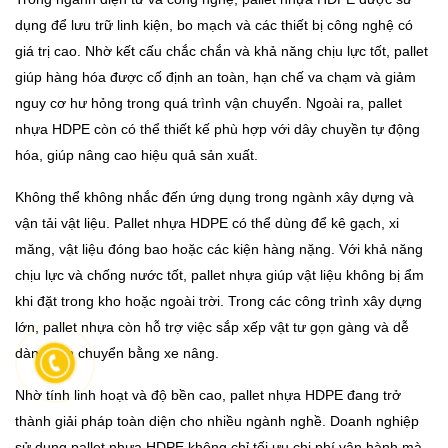
dụng để lưu trữ linh kiện, bo mạch và các thiết bị công nghệ có
giá trị cao. Nhờ kết cấu chắc chắn và khả năng chịu lực tốt, pallet
giúp hàng hóa được cố định an toàn, hạn chế va chạm và giảm
nguy cơ hư hỏng trong quá trình vận chuyển. Ngoài ra, pallet
nhựa HDPE còn có thể thiết kế phù hợp với dây chuyền tự động
hóa, giúp nâng cao hiệu quả sản xuất.
Không thể không nhắc đến ứng dụng trong ngành xây dựng và
vận tải vật liệu. Pallet nhựa HDPE có thể dùng để kê gạch, xi
măng, vật liệu đóng bao hoặc các kiện hàng nặng. Với khả năng
chịu lực và chống nước tốt, pallet nhựa giúp vật liệu không bị ẩm
khi đặt trong kho hoặc ngoài trời. Trong các công trình xây dựng
lớn, pallet nhựa còn hỗ trợ việc sắp xếp vật tư gọn gàng và dễ
dàng vận chuyển bằng xe nâng.
Nhờ tính linh hoạt và độ bền cao, pallet nhựa HDPE đang trở
thành giải pháp toàn diện cho nhiều ngành nghề. Doanh nghiệp
sử dụng pallet nhựa HDPE không chỉ tối ưu chi phí vận hành mà