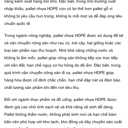
năng kiểm soát hàng tồn kho. Đặc biệt, trong môi trường xuất
nhập khẩu, pallet nhựa HDPE còn có lợi thế hơn pallet gỗ vì
không bị yêu cầu hun trùng, không lo mối mọt và dễ đáp ứng tiêu
chuẩn quốc tế.
Trong ngành nông nghiệp, pallet nhựa HDPE được sử dụng để kê
và vận chuyển nông sản như rau củ, trái cây, hạt giống hoặc các
loại sản phẩm sau thu hoạch. Nhờ khả năng chống nước và
không bị ẩm mốc, pallet giúp nông sản không tiếp xúc trực tiếp
với nền đất, hạn chế nguy cơ hư hỏng do độ ẩm. Đặc biệt, trong
quá trình vận chuyển nông sản đi xa, pallet nhựa HDPE giúp
hàng hóa được cố định chắc chắn, hạn chế dập nát và đảm bảo
chất lượng sản phẩm khi đến nơi tiêu thụ.
Đối với ngành thực phẩm và đồ uống, pallet nhựa HDPE được
đánh giá cao nhờ tính sạch sẽ và khả năng vệ sinh dễ dàng.
Pallet không thấm nước, không phát sinh mùi và hạn chế bám
bẩn nên phù hợp với kho lạnh, kho đông và dây chuyền sản xuất