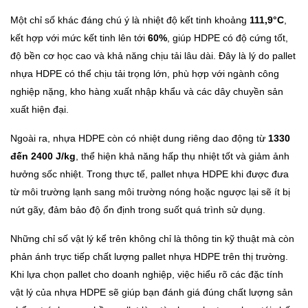
Một chỉ số khác đáng chú ý là nhiệt độ kết tinh khoảng
111,9°C
,
kết hợp với mức kết tinh lên tới
60%
, giúp HDPE có độ cứng tốt,
độ bền cơ học cao và khả năng chịu tải lâu dài. Đây là lý do pallet
nhựa HDPE có thể chịu tải trọng lớn, phù hợp với ngành công
nghiệp nặng, kho hàng xuất nhập khẩu và các dây chuyền sản
xuất hiện đại.
Ngoài ra, nhựa HDPE còn có nhiệt dung riêng dao động từ
1330
đến 2400 J/kg
, thể hiện khả năng hấp thụ nhiệt tốt và giảm ảnh
hưởng sốc nhiệt. Trong thực tế, pallet nhựa HDPE khi được đưa
từ môi trường lạnh sang môi trường nóng hoặc ngược lại sẽ ít bị
nứt gãy, đảm bảo độ ổn định trong suốt quá trình sử dụng.
Những chỉ số vật lý kể trên không chỉ là thông tin kỹ thuật mà còn
phản ánh trực tiếp chất lượng pallet nhựa HDPE trên thị trường.
Khi lựa chọn pallet cho doanh nghiệp, việc hiểu rõ các đặc tính
vật lý của nhựa HDPE sẽ giúp bạn đánh giá đúng chất lượng sản