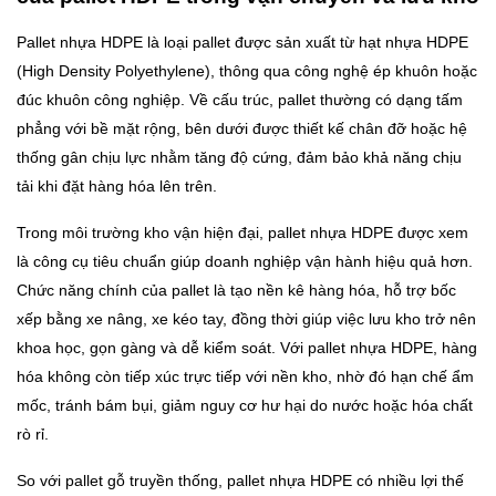
Pallet nhựa HDPE là loại pallet được sản xuất từ hạt nhựa HDPE
(High Density Polyethylene), thông qua công nghệ ép khuôn hoặc
đúc khuôn công nghiệp. Về cấu trúc, pallet thường có dạng tấm
phẳng với bề mặt rộng, bên dưới được thiết kế chân đỡ hoặc hệ
thống gân chịu lực nhằm tăng độ cứng, đảm bảo khả năng chịu
tải khi đặt hàng hóa lên trên.
Trong môi trường kho vận hiện đại, pallet nhựa HDPE được xem
là công cụ tiêu chuẩn giúp doanh nghiệp vận hành hiệu quả hơn.
Chức năng chính của pallet là tạo nền kê hàng hóa, hỗ trợ bốc
xếp bằng xe nâng, xe kéo tay, đồng thời giúp việc lưu kho trở nên
khoa học, gọn gàng và dễ kiểm soát. Với pallet nhựa HDPE, hàng
hóa không còn tiếp xúc trực tiếp với nền kho, nhờ đó hạn chế ẩm
mốc, tránh bám bụi, giảm nguy cơ hư hại do nước hoặc hóa chất
rò rỉ.
So với pallet gỗ truyền thống, pallet nhựa HDPE có nhiều lợi thế