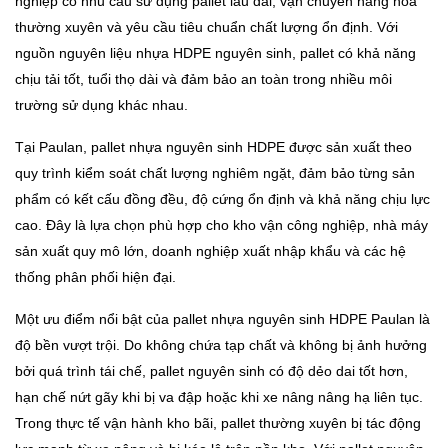
nghiệp có nhu cầu sử dụng pallet lâu dài, vận chuyển hàng hóa
thường xuyên và yêu cầu tiêu chuẩn chất lượng ổn định. Với
nguồn nguyên liệu nhựa HDPE nguyên sinh, pallet có khả năng
chịu tải tốt, tuổi thọ dài và đảm bảo an toàn trong nhiều môi
trường sử dụng khác nhau.
Tại Paulan, pallet nhựa nguyên sinh HDPE được sản xuất theo
quy trình kiểm soát chất lượng nghiêm ngặt, đảm bảo từng sản
phẩm có kết cấu đồng đều, độ cứng ổn định và khả năng chịu lực
cao. Đây là lựa chọn phù hợp cho kho vận công nghiệp, nhà máy
sản xuất quy mô lớn, doanh nghiệp xuất nhập khẩu và các hệ
thống phân phối hiện đại.
Một ưu điểm nổi bật của pallet nhựa nguyên sinh HDPE Paulan là
độ bền vượt trội. Do không chứa tạp chất và không bị ảnh hưởng
bởi quá trình tái chế, pallet nguyên sinh có độ dẻo dai tốt hơn,
hạn chế nứt gãy khi bị va đập hoặc khi xe nâng nâng hạ liên tục.
Trong thực tế vận hành kho bãi, pallet thường xuyên bị tác động