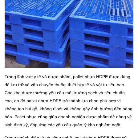
Trong lĩnh vực y tế và dược phẩm, pallet nhựa HDPE được dùng
để lưu trữ và vận chuyển thuốc, thiết bị y tế và vật tư tiêu hao.
Các kho dược thường yêu cầu môi trường sạch và tiêu chuẩn
cao, do đó pallet nhựa HDPE trở thành lựa chọn phù hợp vì
không tạo bụi gỗ, không rỉ sét và không gây ảnh hưởng đến hàng
hóa. Pallet nhựa cũng giúp doanh nghiệp dược phẩm dễ dàng vệ
sinh định kỳ, đáp ứng các yêu cầu quản lý kho nghiêm ngặt.
Trong ngành điện tử và công nghệ, pallet nhựa HDPE được sử