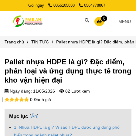
Gọi ngay
0355105838
0564778867
0
MENU
Trang chủ
/
TIN TỨC
/
Pallet nhựa HDPE là gì? Đặc điểm, phân l
Pallet nhựa HDPE là gì? Đặc điểm,
phân loại và ứng dụng thực tế trong
kho vận hiện đại
Ngày đăng:
11/05/2026
82 Lượt xem
0 Đánh giá
Mục lục
[
Ẩn
]
1. Nhựa HDPE là gì? Vì sao HDPE được ứng dụng phổ
biến trong ngành pallet nhựa?