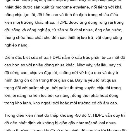
nhiệt dẻo được sản xuất từ monome ethylene, nổi tiếng với khả
năng chịu lực tốt, độ bền cao và tính ổn định trong nhiều điều
kiện môi trường khác nhau. HDPE được ứng dụng rộng rãi trong
đời sống và công nghiệp, từ sản xuất chai nhựa, ống dẫn nước,
thùng chứa hóa chất cho đến các thiết bị lưu trữ, vật dụng công
nghiệp nặng.
Điểm đặc biệt của nhựa HDPE nằm ở cấu trúc phân tử có mật độ
cao hơn so với nhiều dòng nhựa khác. Nhờ vậy, vật liệu này có
độ cứng cao, chịu va đập tốt, chống nứt vỡ hiệu quả và duy trì
hình dạng ổn định trong thời gian dài. Đây là yếu tố rất quan
trọng đối với pallet nhựa, bởi pallet thường xuyên chịu tải trọng
lớn, bị nâng hạ liên tục bởi xe nâng, đồng thời phải hoạt động
trong kho lạnh, kho ngoài trời hoặc môi trường có độ ẩm cao.
Trong điều kiện nhiệt độ thấp khoảng -50 độ C, HDPE vẫn duy trì
độ dẻo nhất định và không bị giòn gãy như một số loại nhựa
thông thường. Trong khi đó, ở mức nhiệt độ cao lên tới khoảng 90