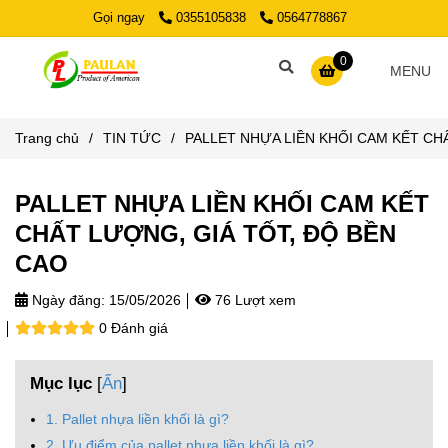
Gọi ngay
0355105838
0564778867
0
MENU
Trang chủ
/
TIN TỨC
/
PALLET NHỰA LIỀN KHỐI CAM KẾT CH
PALLET NHỰA LIỀN KHỐI CAM KẾT
CHẤT LƯỢNG, GIÁ TỐT, ĐỘ BỀN
CAO
Ngày đăng:
15/05/2026
76 Lượt xem
0 Đánh giá
Mục lục
[
Ẩn
]
1. Pallet nhựa liền khối là gì?
2. Ưu điểm của pallet nhựa liền khối là gì?