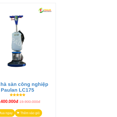
làm từ kim loại kết hợp với thùng chứa làm từ nhựa ABS cực 
hà sàn công nghiệp
 vận hành.
Paulan LC175
nh hoạt và dễ dàng trong việc sử dụng hay di chuyển máy. Bạn c
.400.000đ
19.900.000đ
Mua ngay
Thêm vào giỏ