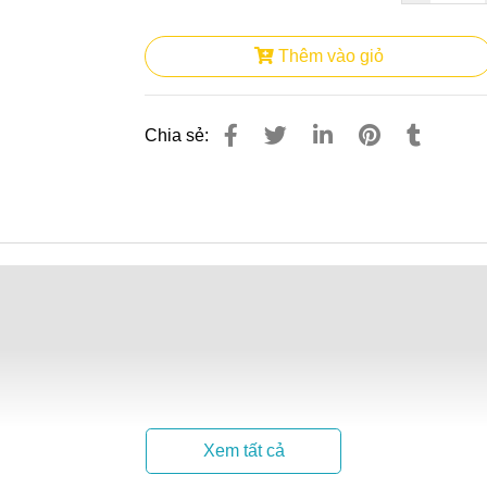
Thêm vào giỏ
Chia sẻ:
 tích lớn
Xem tất cả
chức năng