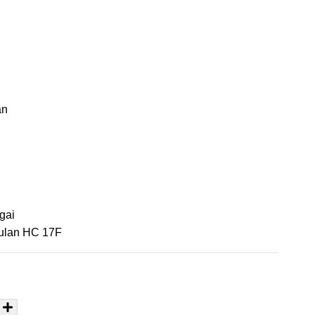
̀n
gai
aulan HC 17F