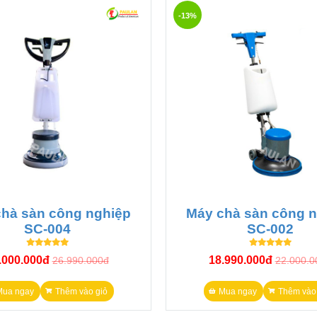
-13%
đa dạng, phù hợp cho nhu cầu
chà mài sàn
ở các diện tích l
ng suất lớn cũng như tính đa năng trong sử dụng
hà sàn công nghiệp
Máy chà sàn công 
SC-004
SC-002
.000.000đ
18.990.000đ
26.990.000đ
22.000.0
Mua ngay
Thêm vào giỏ
Mua ngay
Thêm vào 