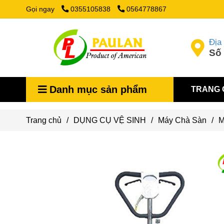
Gọi ngay
0355105838
0564778867
Địa 
Số 
Danh mục sản phẩm
TRANG 
Trang chủ
/
DỤNG CỤ VỆ SINH
/
Máy Chà Sàn
/
M