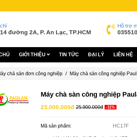
chỉ
Hỗ trợ 
14 đường 2A, P. An Lạc, TP.HCM
035510
CHỦ
GIỚI THIỆU
TIN TỨC
ĐẠI LÝ
LIÊN HỆ
áy chà sàn đơn công nghiệp
/
Máy chà sàn công nghiệp Pau
Máy chà sàn công nghiệp Pau
23.000.000đ
25.900.000đ
-11%
Mã sản phẩm:
HC17F