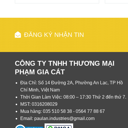
Động cơ mạnh mẽ, thích hợp với diện tích 
Máy chà sàn tạ Paulan HC 17F
có động cơ tới 3HP 
tông, thảm,…với hiệu quả cao nhất.
ĐĂNG KÝ NHẬN TIN
Đường kính mâm bàn chà là 18 inch giúp tăng diện tí
Phụ kiện đa dạng để thích hợp với nhi
CÔNG TY TNHH THƯƠNG MẠI
Với từng chức năng cụ thể Máy chà sàn tạ Paulan H
PHẠM GIA CÁT
thảm thì cần gắn bàn chải mềm. Đối với chà bóng ha
hiệu suất công việc tốt hơn cũng như tiết kiệm được n
Địa Chỉ: Số 14 Đường 2A, Phường An Lạc, TP Hồ
Chí Minh, Việt Nam
Những ứng dụng của máy chà sàn Paulan
Thời Gian Làm Việc: 08:00 – 17:30 Thứ 2 đến thứ 7.
MST: 0316208029
Có thể nói máy đánh bóng sàn Paulan hoàn toàn đã c
Mua hàng: 035 510 58 38 - 0564 77 88 67
3HP. Nó dường như phù hợp với các công trình có di
Email: paulan.industries@gmail.com
khác nhau như: