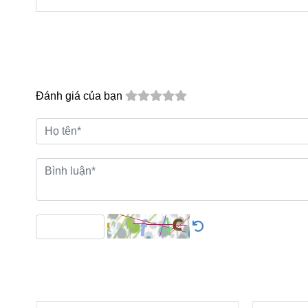
Những ứng dụng của máy chà sàn P
Thông tin chi tiết
Máy Mài Sàn 3HP Paulan HC 17F
Điện áp: 220 V
Đánh giá của bạn
Ắc quy: Không
Công suất hút: Không
Công suất chà: 3HP
Dung tích chứa: 15 lít
Chức năng: Chà sàn, chà bóng, mài sàn
Tốc độ quay: 200 RPM
Đường kính mâm: 18inch
Kích thước: 155cm
Dây điện: 15m
Trọng lượng: 98kg
Phụ kiện gồm: mâm gang, tạ sắt, mâm gai
Máy mài và đánh bóng sàn bê tông Paulan HC