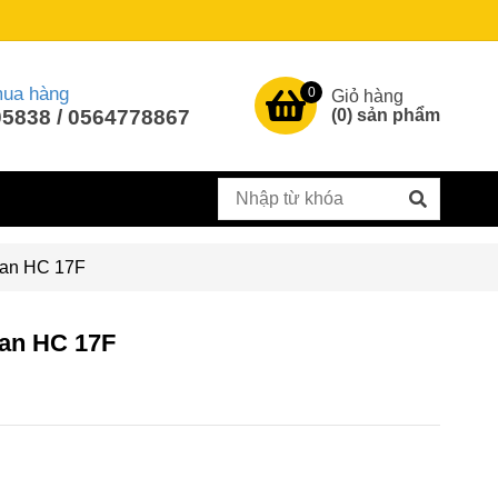
mua hàng
0
Giỏ hàng
5838 / 0564778867
(
0
) sản phẩm
lan HC 17F
lan HC 17F