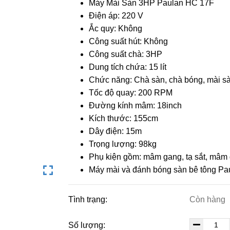
Máy Mài Sàn 3HP Paulan HC 17F
Điện áp: 220 V
Ắc quy: Không
Công suất hút: Không
Công suất chà: 3HP
Dung tích chứa: 15 lít
Chức năng: Chà sàn, chà bóng, mài sa
Tốc độ quay: 200 RPM
Đường kính mâm: 18inch
Kích thước: 155cm
Dây điện: 15m
Trọng lượng: 98kg
Phụ kiện gồm: mâm gang, tạ sắt, mâm 
Máy mài và đánh bóng sàn bê tông P
Tình trạng:
Còn hàng
Số lượng: