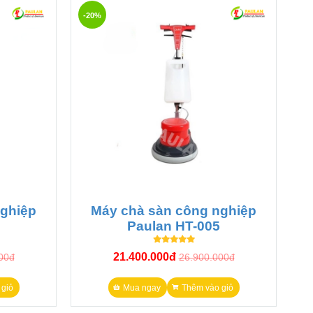
-20%
ớn như nhà xưởng, khu công nghiệp, công trình,...Đây
nghiệp
Máy chà sàn công nghiệp
Paulan HT-005
21.400.000đ
00đ
26.900.000đ
giỏ
Mua ngay
Thêm vào giỏ