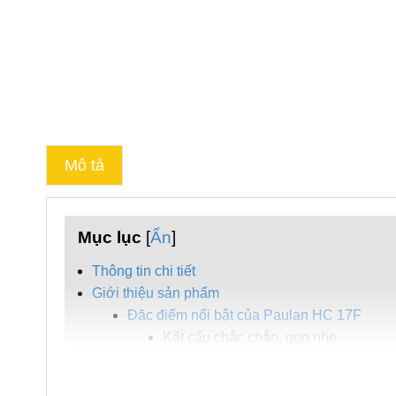
Mô tả
Mục lục
[
Ẩn
]
Thông tin chi tiết
Giới thiệu sản phẩm
Đặc điểm nổi bật của Paulan HC 17F
Kết cấu chắc chắn, gọn nhẹ
Động cơ mạnh mẽ, thích hợp với diện
Phụ kiện đa dạng để thích hợp với nhiều 