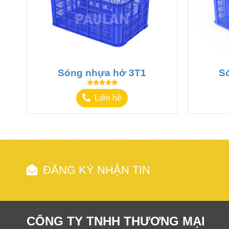
Kích Thước :600x400x310mm
Màu sắc: Xanh dương ,đỏ, Xanh lá, vàng
Nguyên liệu : nguyên sinh 100%
Sóng nhựa hở 3T1
S
Liên hệ
ĐĂNG KÝ NHẬN TIN
CÔNG TY TNHH THƯƠNG MẠI