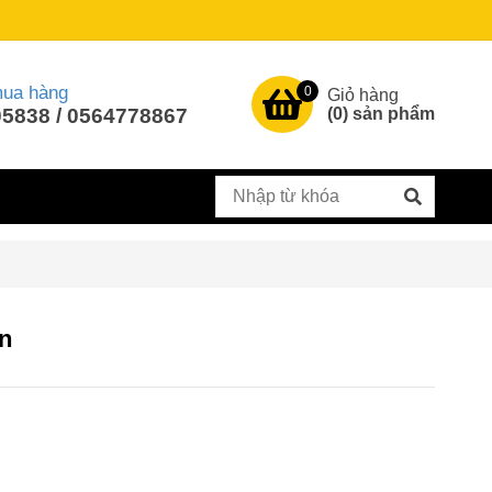
mua hàng
0
Giỏ hàng
5838 / 0564778867
(
0
) sản phẩm
n