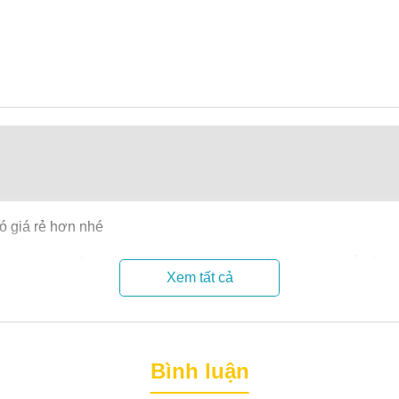
ó giá rẻ hơn nhé
 nhau khi không sử dụng giúp tiết kiệm không gian, và dễ vận c
Xem tất cả
ển dễ dàng, tiết kiệm không gian
Bình luận