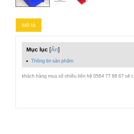
Mô tả
Mục lục
[
Ẩn
]
Thông tin sản phẩm
khách hàng mua số nhiều liên hệ 0564 77 88 67 sẽ c
Ưu điểm: sóng có thể xếp gọn vào nhau tiết kiệm vào
có thể xếp chồng lên nhau
Sóng Hở.3T1 .đảo chiều chuyên dùng ,giúp vận chuy