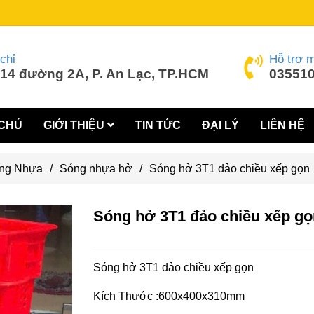
chỉ
Hỗ trợ 
14 đường 2A, P. An Lạc, TP.HCM
035510
CHỦ
GIỚI THIỆU
TIN TỨC
ĐẠI LÝ
LIÊN HỆ
ng Nhựa
/
Sóng nhựa hở
/
Sóng hở 3T1 đảo chiều xếp gọn
Sóng hở 3T1 đảo chiều xếp gọ
Sóng hở 3T1 đảo chiều xếp gọn
Kích Thước :600x400x310mm